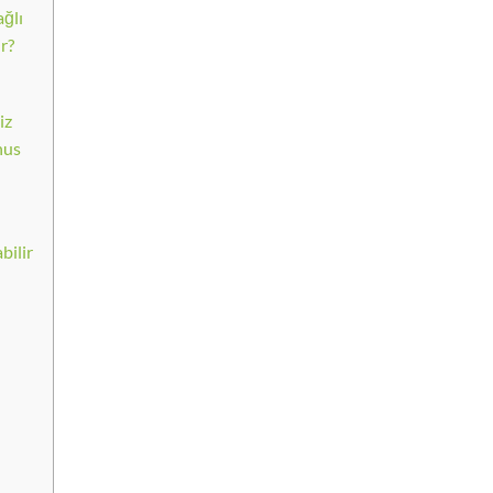
ğlı
r?
iz
nus
bilir