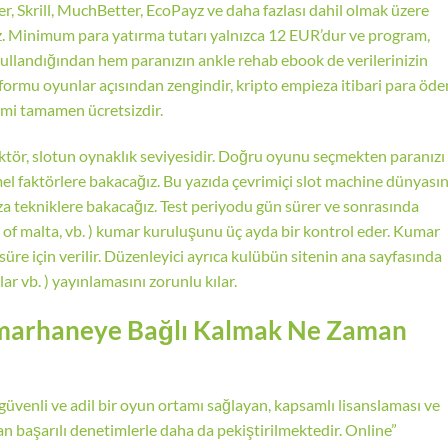
er, Skrill, MuchBetter, EcoPayz ve daha fazlası dahil olmak üzere
iz. Minimum para yatırma tutarı yalnızca 12 EUR’dur ve program,
 kullandığından hem paranızın ankle rehab ebook de verilerinizin
tformu oyunlar açısından zengindir, kripto empieza itibari para öd
emi tamamen ücretsizdir.
aktör, slotun oynaklık seviyesidir. Doğru oyunu seçmekten paranızı
el faktörlere bakacağız. Bu yazıda çevrimiçi slot machine dünyasın
za tekniklere bakacağız. Test periyodu gün sürer ve sonrasında
d of malta, vb. ) kumar kuruluşunu üç ayda bir kontrol eder. Kumar
 süre için verilir. Düzenleyici ayrıca kulübün sitenin ana sayfasında
allar vb. ) yayınlamasını zorunlu kılar.
Kumarhaneye Bağlı Kalmak Ne Zaman
güvenli ve adil bir oyun ortamı sağlayan, kapsamlı lisanslaması ve
an başarılı denetimlerle daha da pekiştirilmektedir. Online”