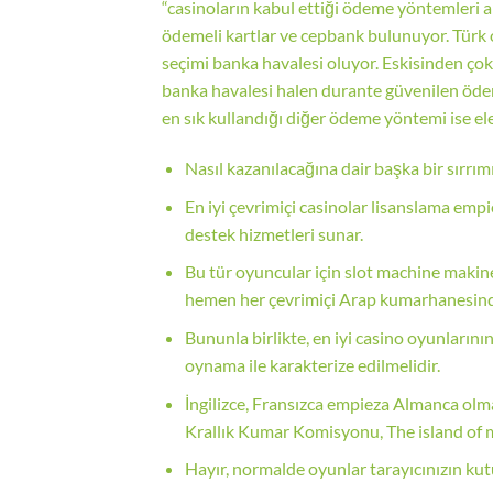
“casinoların kabul ettiği ödeme yöntemleri ar
ödemeli kartlar ve cepbank bulunuyor. Türk 
seçimi banka havalesi oluyor. Eskisinden çok 
banka havalesi halen durante güvenilen öde
en sık kullandığı diğer ödeme yöntemi ise e
Nasıl kazanılacağına dair başka bir sırrım
En iyi çevrimiçi casinolar lisanslama emp
destek hizmetleri sunar.
Bu tür oyuncular için slot machine makin
hemen her çevrimiçi Arap kumarhanesinde
Bununla birlikte, en iyi casino oyunların
oynama ile karakterize edilmelidir.
İngilizce, Fransızca empieza Almanca ol
Krallık Kumar Komisyonu, The island of mal
Hayır, normalde oyunlar tarayıcınızın kutu