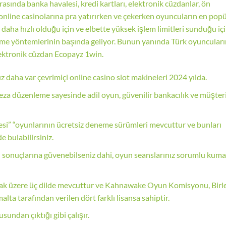
asında banka havalesi, kredi kartları, elektronik cüzdanlar, ön
online casinolarına pra yatırırken ve çekerken oyuncuların en popü
daha hızlı olduğu için ve elbette yüksek işlem limitleri sunduğu iç
me yöntemlerinin başında geliyor. Bunun yanında Türk oyuncuları
lektronik cüzdan Ecopayz
1win
.
ız daha var çevrimiçi online casino slot makineleri 2024 yılda.
ieza düzenleme sayesinde adil oyun, güvenilir bankacılık ve müşter
esi” “oyunlarının ücretsiz deneme sürümleri mevcuttur ve bunları
 bulabilirsiniz.
ın sonuçlarına güvenebilseniz dahi, oyun seanslarınız sorumlu kuma
mak üzere üç dilde mevcuttur ve Kahnawake Oyun Komisyonu, Birl
ta tarafından verilen dört farklı lisansa sahiptir.
sundan çıktığı gibi çalışır.