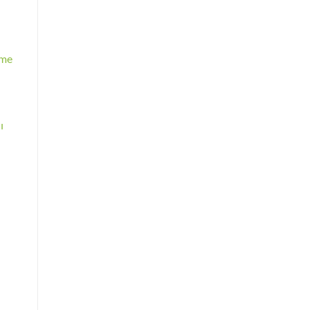
eme
ı