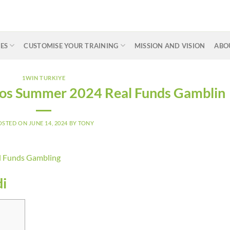
ES
CUSTOMISE YOUR TRAINING
MISSION AND VISION
ABO
1WIN TURKIYE
inos Summer 2024 Real Funds Gamblin
OSTED ON
JUNE 14, 2024
BY
TONY
l Funds Gambling
di