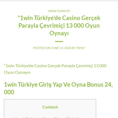
1WIN TURKIYE
“1win Türkiye’de Casino Gerçek
Parayla Çevrimiçi 13 000 Oyun
Oynayı
POSTED ON
JUNE 14, 2024
BY
TONY
“1win Türkiye’de Casino Gerçek Parayla Çevrimiçi 13 000
Oyun Oynayın
1win Türkiye Giriş Yap Ve Oyna Bonus 24,
000
Content