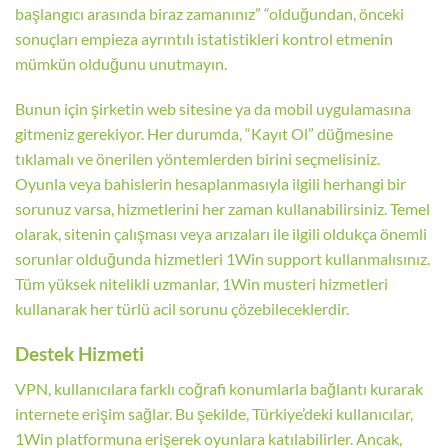
başlangıcı arasında biraz zamanınız” “olduğundan, önceki
sonuçları empieza ayrıntılı istatistikleri kontrol etmenin
mümkün olduğunu unutmayın.
Bunun için şirketin web sitesine ya da mobil uygulamasına
gitmeniz gerekiyor. Her durumda, “Kayıt Ol” düğmesine
tıklamalı ve önerilen yöntemlerden birini seçmelisiniz.
Oyunla veya bahislerin hesaplanmasıyla ilgili herhangi bir
sorunuz varsa, hizmetlerini her zaman kullanabilirsiniz. Temel
olarak, sitenin çalışması veya arızaları ile ilgili oldukça önemli
sorunlar olduğunda hizmetleri 1Win support kullanmalısınız.
Tüm yüksek nitelikli uzmanlar, 1Win musteri hizmetleri
kullanarak her türlü acil sorunu çözebileceklerdir.
Destek Hizmeti
VPN, kullanıcılara farklı coğrafi konumlarla bağlantı kurarak
internete erişim sağlar. Bu şekilde, Türkiye’deki kullanıcılar,
1Win platformuna erişerek oyunlara katılabilirler. Ancak,