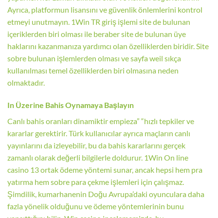
Ayrıca, platformun lisansını ve güvenlik önlemlerini kontrol
etmeyi unutmayın. 1Win TR giriş işlemi site de bulunan
içeriklerden biri olması ile beraber site de bulunan üye
haklarını kazanmanıza yardımcı olan özelliklerden biridir. Site
sobre bulunan işlemlerden olması ve sayfa weil sıkça
kullanılması temel özelliklerden biri olmasına neden
olmaktadır.
In Üzerine Bahis Oynamaya Başlayın
Canlı bahis oranları dinamiktir empieza” “hızlı tepkiler ve
kararlar gerektirir. Türk kullanıcılar ayrıca maçların canlı
yayınlarını da izleyebilir, bu da bahis kararlarını gerçek
zamanlı olarak değerli bilgilerle doldurur. 1Win On line
casino 13 ortak ödeme yöntemi sunar, ancak hepsi hem pra
yatırma hem sobre para çekme işlemleri için çalışmaz.
Şimdilik, kumarhanenin Doğu Avrupa’daki oyunculara daha
fazla yönelik olduğunu ve ödeme yöntemlerinin bunu