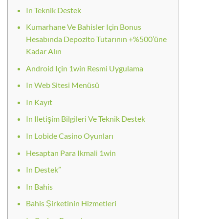
In Teknik Destek
Kumarhane Ve Bahisler Için Bonus
Hesabında Depozito Tutarının +%500’üne
Kadar Alın
Android Için 1win Resmi Uygulama
In Web Sitesi Menüsü
In Kayıt
In Iletişim Bilgileri Ve Teknik Destek
In Lobide Casino Oyunları
Hesaptan Para Ikmali 1win
In Destek”
In Bahis
Bahis Şirketinin Hizmetleri