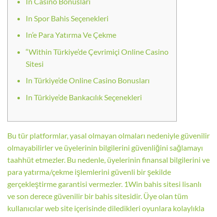
In Casino Bonusları
In Spor Bahis Seçenekleri
In’e Para Yatırma Ve Çekme
“Within Türkiye’de Çevrimiçi Online Casino
Sitesi
In Türkiye’de Online Casino Bonusları
In Türkiye’de Bankacılık Seçenekleri
Bu tür platformlar, yasal olmayan olmaları nedeniyle güvenilir
olmayabilirler ve üyelerinin bilgilerini güvenliğini sağlamayı
taahhüt etmezler. Bu nedenle, üyelerinin finansal bilgilerini ve
para yatırma/çekme işlemlerini güvenli bir şekilde
gerçekleştirme garantisi vermezler. 1Win bahis sitesi lisanlı
ve son derece güvenilir bir bahis sitesidir. Üye olan tüm
kullanıcılar web site içerisinde diledikleri oyunlara kolaylıkla