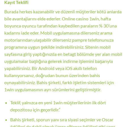
Kayıt Teklifi
Burada herkes kazanabilir ve düzenli müşteriler kötü anlarda
bile avantajlarını elde ederler. Online casino 1win, hafta
boyunca oyuncu tarafından kaybedilen paraların % 30’una
kadarını iade eder. Mobil uygulamasına dilerseniz arama
motorlarından ulaşabilir dilerseniz pampre telefonunuza
programına uygun şekilde indirebilirsiniz. Sitenin mobil
sayfasına giriş yaptığınızda en betagt bölümde yer alan mobil
uygulamalar başlığına gelerek indirme işlemini başarıyla
yapabilirsiniz. Bir Android veya iOS akıllı telefon
kullanıyorsanız, doğrudan bunun üzerinden bahis
oynayabilirsiniz. Bahis şirketi, farklı işletim sistemleri için
1win uygulamasının ayrı sürümlerini geliştirmiştir.
Teklif, yalnızca en yeni 1win müşterilerinin ilk dört
depozitosu için geçerlidir.”
Bahis şirketi, sporun yanı sıra siyasi seçimler ve Oscar
ödülleri de dahil olmak üzere eğlence ödülleri gibi spor