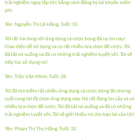
trải nghiệm ngay lập tức bằng cách đăng ký tài khoản miễn
phí.
Tên: Nguyễn Thị Lệ Hằng, Tuổi: 35
Tôi rất hài lòng với ứng dụng cá cược bóng đá uy tín này!
Giao diện dễ sử dụng và có rất nhiều lựa chọn để cược. Tôi
đã tải nó xuống và đã có những trải nghiệm tuyệt vời. Tôi sẽ
tiếp tục sử dụng nó!
Tên: Trần Văn Minh, Tuổi: 28
Tôi đã tìm kiếm rất nhiều ứng dụng cá cược bóng đá nhưng
cuối cùng tôi đã chọn ứng dụng này. Nó rất đáng tin cậy và có
nhiều lựa chọn để cược. Tôi đã tải nó xuống và đã có những
trải nghiệm tuyệt vời. Tôi sẽ giới thiệu nó cho bạn bè của tôi!
Tên: Phạm Thị Thu Hằng, Tuổi: 32