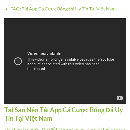
FAQ: Tải App Cá Cược Bóng Đá Uy Tín Tại Việt Nam
Tại Sao Nên Tải App Cá Cược Bóng Đá Uy
Tín Tại Việt Nam
Nếu bạn là người dân Việt Nam và quan tâm đến thể thao cá