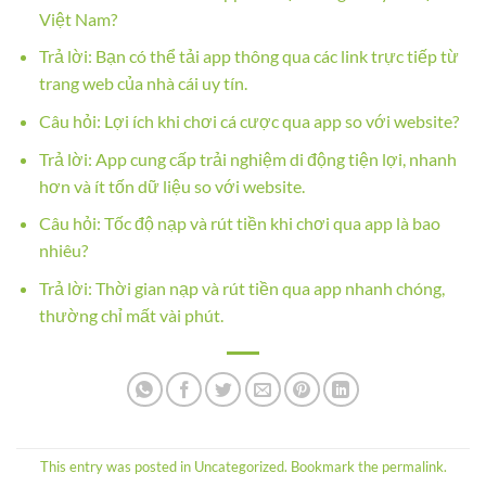
Việt Nam?
Trả lời: Bạn có thể tải app thông qua các link trực tiếp từ
trang web của nhà cái uy tín.
Câu hỏi: Lợi ích khi chơi cá cược qua app so với website?
Trả lời: App cung cấp trải nghiệm di động tiện lợi, nhanh
hơn và ít tốn dữ liệu so với website.
Câu hỏi: Tốc độ nạp và rút tiền khi chơi qua app là bao
nhiêu?
Trả lời: Thời gian nạp và rút tiền qua app nhanh chóng,
thường chỉ mất vài phút.
This entry was posted in
Uncategorized
. Bookmark the
permalink
.