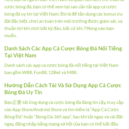
cược bóng đá, bạn có thể xem tại sao cần tải app cá cược
bóng đá uy tín tại Việt Nam: Đó là để tận dụng các bonus ưu
đãi đặc biệt, chơi an toàn trên môi trường được giám sát, và
thuận lợi khi chơi bất kỳ đâu, bất cứ khi
79king
nào bạn
muốn.
Danh Sách Các App Cá Cược Bóng Đá Nổi Tiếng
Tại Việt Nam
Danh sách các app cá cược bóng đá nổi tiếng tại Việt Nam
bao gồm W88, Fun88, 12Bet và M88.
Hướng Dẫn Cách Tải Và Sử Dụng App Cá Cược
Bóng Đá Uy Tín
Bạn正要 tải ứng dụng cà cược bóng đá đáng tin cậy, truy cập
vào App Store/Android Store và tìm kiếm là “App Cá Cược
Bóng Đá” hoặc “Bong Da 365 app”. Sau khi tải ngay và cài đặt
ngay, đăng nhập bằng mạng xã hội của bạn có thể bắt đầu