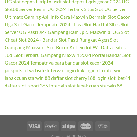
UG
slot deposit kripto usdt
slot deposit qris gacor 2024
UG
Slot88 Server Resmi UG 2024 Terbaik
Situs Slot UG Server
Ultimate Gaming Asli
Info Cara Maxwin Bermain Slot Gacor
Liga Slot Gacor Terupdate 2024 - Liga Slot Hari Ini
Situs Slot
Server UG Pasti JP - Gampang Raih Jp & Maxwin di UG Slot
Cheat Slot 2024 - Bandar Slot Pasti Rungkat
Agen Slot
Gampang Maxwin - Slot Bocor Anti Sedot Wc
Daftar Situs
Judi Slot Terbaru Gampang Maxwin 2024
Portal Bandar Slot
Gacor 2024 Tempatnya para bandar slot gacor 2024
jackpotslot.website
Interwin login
link login rtp interwin
lapak cuan starwin 88
daftar slot cherry188
login slot ibet44
daftar slot isport365
Interwin slot
lapak cuan starwin 88
Copyright 2026 ©