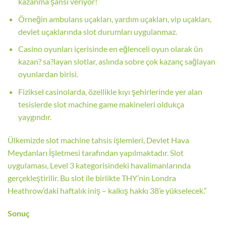
kazanma şansı veriyor!
Örneğin ambulans uçakları, yardım uçakları, vip uçakları,
devlet uçaklarında slot durumları uygulanmaz.
Casino oyunları içerisinde en eğlenceli oyun olarak ün
kazan? sa?layan slotlar, aslında sobre çok kazanç sağlayan
oyunlardan birisi.
Fiziksel casinolarda, özellikle kıyı şehirlerinde yer alan
tesislerde slot machine game makineleri oldukça
yaygındır.
Ülkemizde slot machine tahsis işlemleri, Devlet Hava
Meydanları İşletmesi tarafından yapılmaktadır. Slot
uygulaması, Level 3 kategorisindeki havalimanlarında
gerçekleştirilir. Bu slot ile birlikte THY’nin Londra
Heathrow’daki haftalık iniş – kalkış hakkı 38’e yükselecek.”
Sonuç