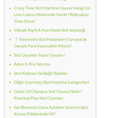
Crazy Time Slot Machine Oyunu Hangi On
Line Casino Sitelerinde Vardır? Ridiculous
Time Oyna!
Yüksek Rtp’li A Few Klasik Slot Seçeneği
İnternette Slot Makineleri Oynayarak
Gerçek Para Kazanabilir Miyim?
Slot Oyunları Nasıl Oynanır?
Adım 3: Pra Yatırma
Slot Kelimesi Ile Bağlı Ifadeler
Diğer Çevrimiçi Slot Machine Kategorileri
Gates Of Olympus Slot Oyunu Nedir?
Practical Play Slot Oyunları
Sec Binance’e Dava Açtıktan Sonra Kripto
Kumar Etkilenecek Mi?