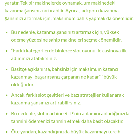
yaratır. Tek bir makinelerde oynamak, um makinedeki
kazanma şansınızı artırabilir. Ayrıca, jackpotu kazanma
şansınızı artırmak için, maksimum bahis yapmak da önemlidir.
Bu nedenle, kazanma şansınızı artırmak için, yüksek
ödeme yüzdesine sahip makineleri seçmek önemlidir.
“Farklı kategorilerde binlerce slot oyunu ile casinoya ilk
adımınızı atabilirsiniz.
Basitçe açıklanırsa, bahsiniz için maksimum kazancı
kazanmayı başarırsanız çarpanın ne kadar” “büyük
olduğudur.
Ancak, farklı slot çeşitleri ve bazı stratejiler kullanarak
kazanma şansınızı artırabilirsiniz.
Bu nedenle, slot machine RTP’nin anlamını anladığınızda
tahmini ödemenizi tahmin etmek daha basit olacaktır.
Öte yandan, kazandığınızda büyük kazanmayı tercih