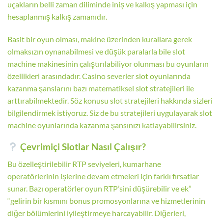
uçakların belli zaman diliminde iniş ve kalkış yapması için
hesaplanmış kalkış zamanıdır.
Basit bir oyun olması, makine üzerinden kurallara gerek
olmaksızın oynanabilmesi ve düşük paralarla bile slot
machine makinesinin çalıştırılabiliyor olunması bu oyunların
özellikleri arasındadır. Casino severler slot oyunlarında
kazanma şanslarını bazı matematiksel slot stratejileri ile
arttırabilmektedir. Söz konusu slot stratejileri hakkında sizleri
bilgilendirmek istiyoruz. Siz de bu stratejileri uygulayarak slot
machine oyunlarında kazanma şansınızı katlayabilirsiniz.
Çevrimiçi Slotlar Nasıl Çalışır?
Bu özelleştirilebilir RTP seviyeleri, kumarhane
operatörlerinin işlerine devam etmeleri için farklı fırsatlar
sunar. Bazı operatörler oyun RTP’sini düşürebilir ve ek”
“gelirin bir kısmını bonus promosyonlarına ve hizmetlerinin
diğer bölümlerini iyileştirmeye harcayabilir. Diğerleri,