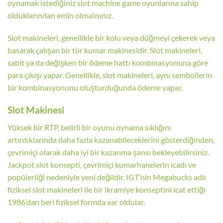
oynamak istediğiniz slot machine game oyunlarına sahip
olduklarından emin olmalısınız.
Slot makineleri, genellikle bir kolu veya düğmeyi çekerek veya
basarak çalışan bir tür kumar makinesidir. Slot makineleri,
sabit ya da değişken bir ödeme hattı kombinasyonuna göre
para çıkışı yapar. Genellikle, slot makineleri, aynı sembollerin
bir kombinasyonunu oluşturduğunda ödeme yapar.
Slot Makinesi
Yüksek bir RTP, belirli bir oyunu oynama sıklığını
artırdıklarında daha fazla kazanabileceklerini gösterdiğinden,
çevrimiçi olarak daha iyi bir kazanma şansı bekleyebilirsiniz.
Jackpot slot konsepti, çevrimiçi kumarhanelerin icadı ve
popülerliği nedeniyle yeni değildir. IGT’nin Megabucks adlı
fiziksel slot makineleri ile bir ikramiye konseptini icat ettiği
1986’dan beri fiziksel formda var oldular.