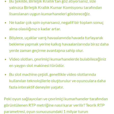
Bu şekilde, Birleşik Krallık’tan göz atıyorsanız, size
yalnızca Birleşik Krallık Kumar Komisyonu tarafından
lisanslanan uygun kumarhaneleri göstereceğiz.
Ne kadar çok spin oynarsanız, negatif bir toplam sonuç
alma olasılığınız o kadar artar.
Böylece, uçaklar varış havaalanında havada turlayarak
bekleme yapmak yerine kalkış havaalanlarında biraz daha
yerde zaman geçirme avantajına sahip olur.
Video slotları, çevrimiçi kumarhanelerde bulabileceğiniz
en yaygın slot makinesi türüdür.
Bu slot machine çeşidi, genellikle video slotlarında
kullanılan teknolojilerle oluşturulur ve oyunculara daha
fazla interaktif deneyim yaşatır.
Peki oyun sağlayıcıları ve çevrimiçi kumarhaneler tarafından
görüntülenen RTP metriğine nasıl karar verilir? Teorik RTP
parametresi, oyun sunucusundaki 1 milyar turun