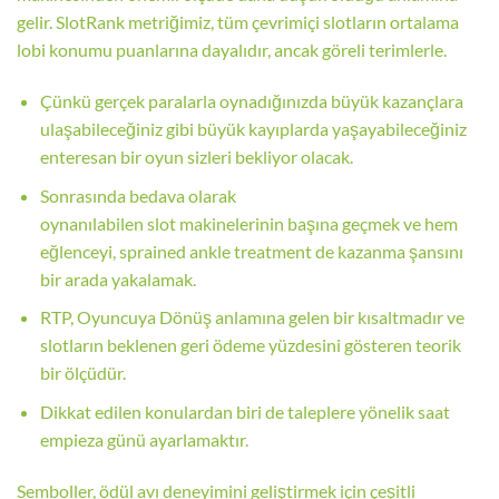
gelir. SlotRank metriğimiz, tüm çevrimiçi slotların ortalama
lobi konumu puanlarına dayalıdır, ancak göreli terimlerle.
Çünkü gerçek paralarla oynadığınızda büyük kazançlara
ulaşabileceğiniz gibi büyük kayıplarda yaşayabileceğiniz
enteresan bir oyun sizleri bekliyor olacak.
Sonrasında bedava olarak
oynanılabilen slot makinelerinin başına geçmek ve hem
eğlenceyi, sprained ankle treatment de kazanma şansını
bir arada yakalamak.
RTP, Oyuncuya Dönüş anlamına gelen bir kısaltmadır ve
slotların beklenen geri ödeme yüzdesini gösteren teorik
bir ölçüdür.
Dikkat edilen konulardan biri de taleplere yönelik saat
empieza günü ayarlamaktır.
Semboller, ödül avı deneyimini geliştirmek için çeşitli