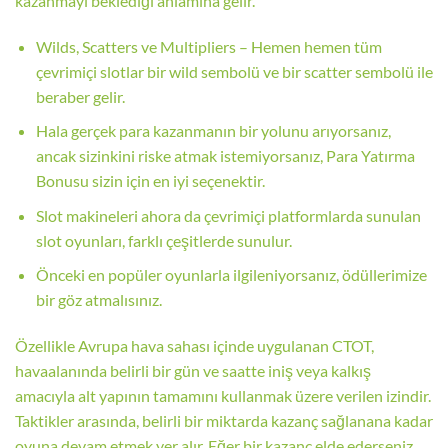
kazanmayı beklediği anlamına gelir.
Wilds, Scatters ve Multipliers – Hemen hemen tüm
çevrimiçi slotlar bir wild sembolü ve bir scatter sembolü ile
beraber gelir.
Hala gerçek para kazanmanın bir yolunu arıyorsanız,
ancak sizinkini riske atmak istemiyorsanız, Para Yatırma
Bonusu sizin için en iyi seçenektir.
Slot makineleri ahora da çevrimiçi platformlarda sunulan
slot oyunları, farklı çeşitlerde sunulur.
Önceki en popüler oyunlarla ilgileniyorsanız, ödüllerimize
bir göz atmalısınız.
Özellikle Avrupa hava sahası içinde uygulanan CTOT,
havaalanında belirli bir gün ve saatte iniş veya kalkış
amacıyla alt yapının tamamını kullanmak üzere verilen izindir.
Taktikler arasında, belirli bir miktarda kazanç sağlanana kadar
oyuna devam etmek yer alır. Eğer bir kazanç elde ederseniz,