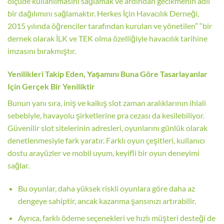
ölçüde kullanılmasını sağlamak ve ardından gecikmenin adil
bir dağılımını sağlamaktır. Herkes İçin Havacılık Derneği,
2015 yılında öğrenciler tarafından kurulan ve yönetilen” “bir
dernek olarak İLK ve TEK olma özelliğiyle havacılık tarihine
imzasını bırakmıştır.
Yenilikleri Takip Eden, Yaşamını Buna Göre Tasarlayanlar
Için Gerçek Bir Yeniliktir
Bunun yanı sıra, iniş ve kalkış slot zaman aralıklarının ihlali
sebebiyle, havayolu şirketlerine pra cezası da kesilebiliyor.
Güvenilir slot sitelerinin adresleri, oyunlarını günlük olarak
denetlenmesiyle fark yaratır. Farklı oyun çeşitleri, kullanıcı
dostu arayüzler ve mobil uyum, keyifli bir oyun deneyimi
sağlar.
Bu oyunlar, daha yüksek riskli oyunlara göre daha az
dengeye sahiptir, ancak kazanma şansınızı artırabilir.
Ayrıca, farklı ödeme seçenekleri ve hızlı müşteri desteği de