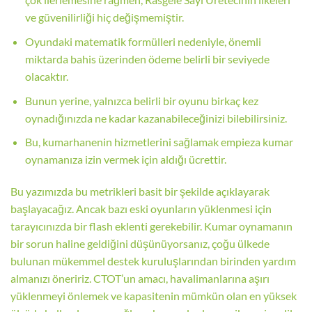
ve güvenilirliği hiç değişmemiştir.
Oyundaki matematik formülleri nedeniyle, önemli
miktarda bahis üzerinden ödeme belirli bir seviyede
olacaktır.
Bunun yerine, yalnızca belirli bir oyunu birkaç kez
oynadığınızda ne kadar kazanabileceğinizi bilebilirsiniz.
Bu, kumarhanenin hizmetlerini sağlamak empieza kumar
oynamanıza izin vermek için aldığı ücrettir.
Bu yazımızda bu metrikleri basit bir şekilde açıklayarak
başlayacağız. Ancak bazı eski oyunların yüklenmesi için
tarayıcınızda bir flash eklenti gerekebilir. Kumar oynamanın
bir sorun haline geldiğini düşünüyorsanız, çoğu ülkede
bulunan mükemmel destek kuruluşlarından birinden yardım
almanızı öneririz. CTOT’un amacı, havalimanlarına aşırı
yüklenmeyi önlemek ve kapasitenin mümkün olan en yüksek