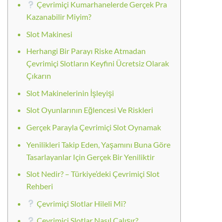
Çevrimiçi Kumarhanelerde Gerçek Pra
Kazanabilir Miyim?
Slot Makinesi
Herhangi Bir Parayı Riske Atmadan
Çevrimiçi Slotların Keyfini Ücretsiz Olarak
Çıkarın
Slot Makinelerinin İşleyişi
Slot Oyunlarının Eğlencesi Ve Riskleri
Gerçek Parayla Çevrimiçi Slot Oynamak
Yenilikleri Takip Eden, Yaşamını Buna Göre
Tasarlayanlar Için Gerçek Bir Yeniliktir
Slot Nedir? – Türkiye’deki Çevrimiçi Slot
Rehberi
Çevrimiçi Slotlar Hileli Mi?
Çevrimiçi Slotlar Nasıl Çalışır?