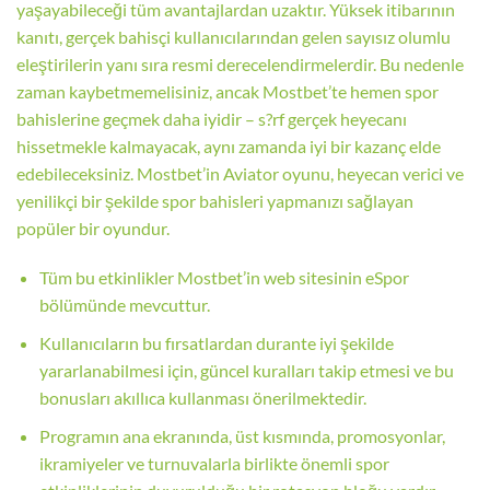
yaşayabileceği tüm avantajlardan uzaktır. Yüksek itibarının
kanıtı, gerçek bahisçi kullanıcılarından gelen sayısız olumlu
eleştirilerin yanı sıra resmi derecelendirmelerdir. Bu nedenle
zaman kaybetmemelisiniz, ancak Mostbet’te hemen spor
bahislerine geçmek daha iyidir – s?rf gerçek heyecanı
hissetmekle kalmayacak, aynı zamanda iyi bir kazanç elde
edebileceksiniz. Mostbet’in Aviator oyunu, heyecan verici ve
yenilikçi bir şekilde spor bahisleri yapmanızı sağlayan
popüler bir oyundur.
Tüm bu etkinlikler Mostbet’in web sitesinin eSpor
bölümünde mevcuttur.
Kullanıcıların bu fırsatlardan durante iyi şekilde
yararlanabilmesi için, güncel kuralları takip etmesi ve bu
bonusları akıllıca kullanması önerilmektedir.
Programın ana ekranında, üst kısmında, promosyonlar,
ikramiyeler ve turnuvalarla birlikte önemli spor