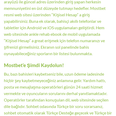
arayüzü ile güncel adres üzerinden giriş yapan herkesin
memnuniyetini en üst düzeyde tutmayı hedefler. Mostbet
resmi web sitesi üzerinden “Kişisel Hesap” a giriş
yapabilirsiniz. Buna ek olarak, bahisçi akıllı telefonlar ve
tabletler için Android ve iOS uygulamaları geliştirdi. Hem
web sitesinde ankle rehab ebook de mobil uygulamada
“Kişisel Hesap” a great erişmek için telefon numaranızı ve
şifrenizi girmelisiniz. Ekranın sol panelinde bahis
oynayabileceğiniz sporların bir listesi bulunmakta.
Mostbet’e Şimdi Kaydolun!
Bu, bazı bahisleri kaybetseniz bile, uzun ödeme iadesinde
hiçbir şey kaybetmeyeceğiniz anlamına gelir. Yardım hattı,
posta ve mesajlaşma operatörleri günün 24 saati hizmet
vermekte ve oyuncuların sorularını derhal yanıtlamaktadır.
Operatörler tarafından konuşulan dil, web sitesinde seçilen
dile bağlıdır. Sohbet odasında Türkçe bir soru sorarsanız,
sohbet otomatik olarak Türkçe Desteğe geçecek ve Türkçe bir