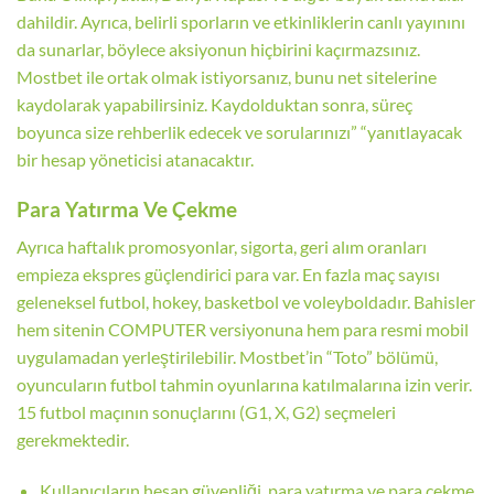
dahildir. Ayrıca, belirli sporların ve etkinliklerin canlı yayınını
da sunarlar, böylece aksiyonun hiçbirini kaçırmazsınız.
Mostbet ile ortak olmak istiyorsanız, bunu net sitelerine
kaydolarak yapabilirsiniz. Kaydolduktan sonra, süreç
boyunca size rehberlik edecek ve sorularınızı” “yanıtlayacak
bir hesap yöneticisi atanacaktır.
Para Yatırma Ve Çekme
Ayrıca haftalık promosyonlar, sigorta, geri alım oranları
empieza ekspres güçlendirici para var. En fazla maç sayısı
geleneksel futbol, hokey, basketbol ve voleyboldadır. Bahisler
hem sitenin COMPUTER versiyonuna hem para resmi mobil
uygulamadan yerleştirilebilir. Mostbet’in “Toto” bölümü,
oyuncuların futbol tahmin oyunlarına katılmalarına izin verir.
15 futbol maçının sonuçlarını (G1, X, G2) seçmeleri
gerekmektedir.
Kullanıcıların hesap güvenliği, para yatırma ve para çekme