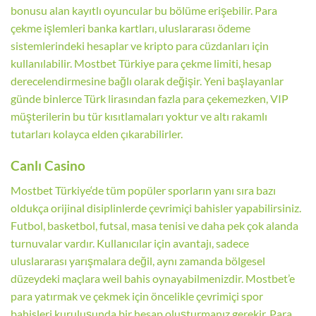
bonusu alan kayıtlı oyuncular bu bölüme erişebilir. Para
çekme işlemleri banka kartları, uluslararası ödeme
sistemlerindeki hesaplar ve kripto para cüzdanları için
kullanılabilir. Mostbet Türkiye para çekme limiti, hesap
derecelendirmesine bağlı olarak değişir. Yeni başlayanlar
günde binlerce Türk lirasından fazla para çekemezken, VIP
müşterilerin bu tür kısıtlamaları yoktur ve altı rakamlı
tutarları kolayca elden çıkarabilirler.
Canlı Casino
Mostbet Türkiye‘de tüm popüler sporların yanı sıra bazı
oldukça orijinal disiplinlerde çevrimiçi bahisler yapabilirsiniz.
Futbol, ​​basketbol, ​​futsal, masa tenisi ve daha pek çok alanda
turnuvalar vardır. Kullanıcılar için avantajı, sadece
uluslararası yarışmalara değil, aynı zamanda bölgesel
düzeydeki maçlara weil bahis oynayabilmenizdir. Mostbet’e
para yatırmak ve çekmek için öncelikle çevrimiçi spor
bahisleri kuruluşunda bir hesap oluşturmanız gerekir. Para