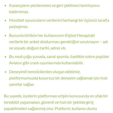
Kazançların yenilenmesi ve geri çekilmesi komisyonu
kaldırılmaz.
Mostbet oyuncuların verilerini herhangi bir üçüncü tarafla
paylaşmaz.
Bununla birlikte her kullanıcının Kişisel Hesaptaki
verilerle bir anket doldurması gerektiğini unutmayın – adı
ve soyadı, doğum tarihi, adres vb.
Bu mod çoğu yuvada, sanal sporda, özellikle sobre popüler
Aviator gibi crash oyunlarında kullanılabilir.
Deneyimli temsilcilerden oluşan ekibimiz,
platformumuzda kusursuz bir deneyim sağlamak için hızlı
yanıtlar sağlar.
Bu sayede, üyelerin platforman erişim konusunda en ufak bir
tereddüt yaşamadan, güvenli ve hızlı bir şekilde giriş
yapabilmeleri sağlanmış olur. Platform; kullanıcı dostu