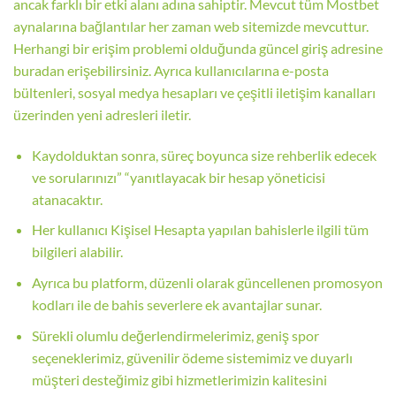
ancak farklı bir etki alanı adına sahiptir. Mevcut tüm Mostbet
aynalarına bağlantılar her zaman web sitemizde mevcuttur.
Herhangi bir erişim problemi olduğunda güncel giriş adresine
buradan erişebilirsiniz. Ayrıca kullanıcılarına e-posta
bültenleri, sosyal medya hesapları ve çeşitli iletişim kanalları
üzerinden yeni adresleri iletir.
Kaydolduktan sonra, süreç boyunca size rehberlik edecek
ve sorularınızı” “yanıtlayacak bir hesap yöneticisi
atanacaktır.
Her kullanıcı Kişisel Hesapta yapılan bahislerle ilgili tüm
bilgileri alabilir.
Ayrıca bu platform, düzenli olarak güncellenen promosyon
kodları ile de bahis severlere ek avantajlar sunar.
Sürekli olumlu değerlendirmelerimiz, geniş spor
seçeneklerimiz, güvenilir ödeme sistemimiz ve duyarlı
müşteri desteğimiz gibi hizmetlerimizin kalitesini