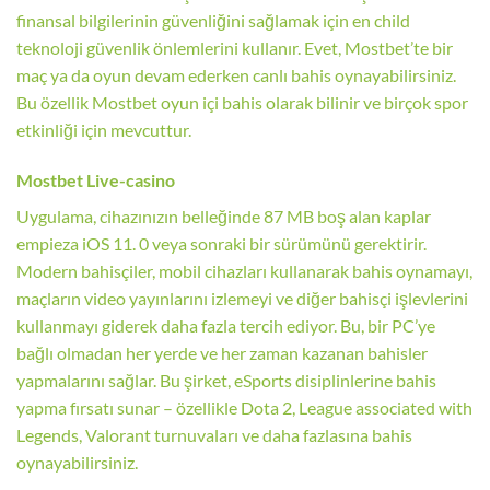
finansal bilgilerinin güvenliğini sağlamak için en child
teknoloji güvenlik önlemlerini kullanır. Evet, Mostbet’te bir
maç ya da oyun devam ederken canlı bahis oynayabilirsiniz.
Bu özellik Mostbet oyun içi bahis olarak bilinir ve birçok spor
etkinliği için mevcuttur.
Mostbet Live-casino
Uygulama, cihazınızın belleğinde 87 MB boş alan kaplar
empieza iOS 11. 0 veya sonraki bir sürümünü gerektirir.
Modern bahisçiler, mobil cihazları kullanarak bahis oynamayı,
maçların video yayınlarını izlemeyi ve diğer bahisçi işlevlerini
kullanmayı giderek daha fazla tercih ediyor. Bu, bir PC’ye
bağlı olmadan her yerde ve her zaman kazanan bahisler
yapmalarını sağlar. Bu şirket, eSports disiplinlerine bahis
yapma fırsatı sunar – özellikle Dota 2, League associated with
Legends, Valorant turnuvaları ve daha fazlasına bahis
oynayabilirsiniz.