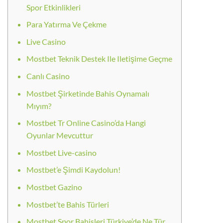
Spor Etkinlikleri
Para Yatırma Ve Çekme
Live Casino
Mostbet Teknik Destek Ile Iletişime Geçme
Canlı Casino
Mostbet Şirketinde Bahis Oynamalı
Mıyım?
Mostbet Tr Online Casino’da Hangi
Oyunlar Mevcuttur
Mostbet Live-casino
Mostbet’e Şimdi Kaydolun!
Mostbet Gazino
Mostbet’te Bahis Türleri
Mostbet Spor Bahisleri Türkiye’de Ne Tür