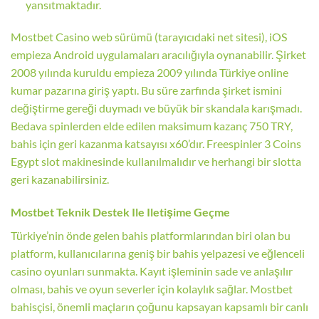
yansıtmaktadır.
Mostbet Casino web sürümü (tarayıcıdaki net sitesi), iOS
empieza Android uygulamaları aracılığıyla oynanabilir. Şirket
2008 yılında kuruldu empieza 2009 yılında Türkiye online
kumar pazarına giriş yaptı. Bu süre zarfında şirket ismini
değiştirme gereği duymadı ve büyük bir skandala karışmadı.
Bedava spinlerden elde edilen maksimum kazanç 750 TRY,
bahis için geri kazanma katsayısı x60’dır. Freespinler 3 Coins
Egypt slot makinesinde kullanılmalıdır ve herhangi bir slotta
geri kazanabilirsiniz.
Mostbet Teknik Destek Ile Iletişime Geçme
Türkiye’nin önde gelen bahis platformlarından biri olan bu
platform, kullanıcılarına geniş bir bahis yelpazesi ve eğlenceli
casino oyunları sunmakta. Kayıt işleminin sade ve anlaşılır
olması, bahis ve oyun severler için kolaylık sağlar. Mostbet
bahisçisi, önemli maçların çoğunu kapsayan kapsamlı bir canlı