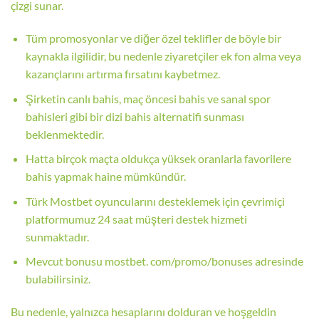
çizgi sunar.
Tüm promosyonlar ve diğer özel teklifler de böyle bir
kaynakla ilgilidir, bu nedenle ziyaretçiler ek fon alma veya
kazançlarını artırma fırsatını kaybetmez.
Şirketin canlı bahis, maç öncesi bahis ve sanal spor
bahisleri gibi bir dizi bahis alternatifi sunması
beklenmektedir.
Hatta birçok maçta oldukça yüksek oranlarla favorilere
bahis yapmak haine mümkündür.
Türk Mostbet oyuncularını desteklemek için çevrimiçi
platformumuz 24 saat müşteri destek hizmeti
sunmaktadır.
Mevcut bonusu mostbet. com/promo/bonuses adresinde
bulabilirsiniz.
Bu nedenle, yalnızca hesaplarını dolduran ve hoşgeldin