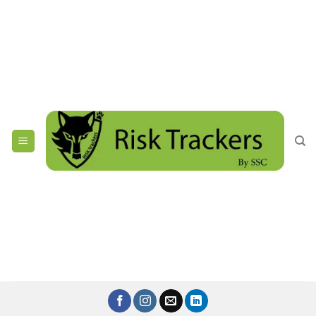
Skip
to
content