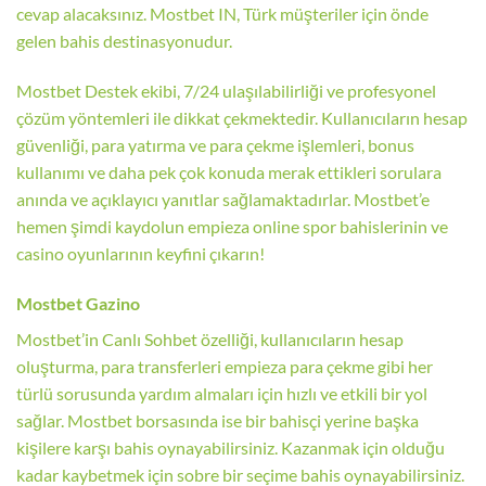
cevap alacaksınız. Mostbet IN, Türk müşteriler için önde
gelen bahis destinasyonudur.
Mostbet Destek ekibi, 7/24 ulaşılabilirliği ve profesyonel
çözüm yöntemleri ile dikkat çekmektedir. Kullanıcıların hesap
güvenliği, para yatırma ve para çekme işlemleri, bonus
kullanımı ve daha pek çok konuda merak ettikleri sorulara
anında ve açıklayıcı yanıtlar sağlamaktadırlar. Mostbet’e
hemen şimdi kaydolun empieza online spor bahislerinin ve
casino oyunlarının keyfini çıkarın!
Mostbet Gazino
Mostbet’in Canlı Sohbet özelliği, kullanıcıların hesap
oluşturma, para transferleri empieza para çekme gibi her
türlü sorusunda yardım almaları için hızlı ve etkili bir yol
sağlar. Mostbet borsasında ise bir bahisçi yerine başka
kişilere karşı bahis oynayabilirsiniz. Kazanmak için olduğu
kadar kaybetmek için sobre bir seçime bahis oynayabilirsiniz.