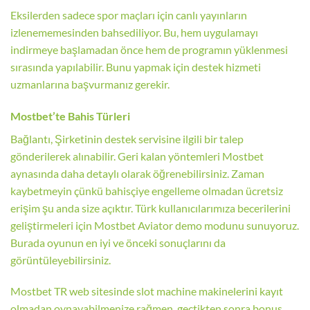
Eksilerden sadece spor maçları için canlı yayınların
izlenememesinden bahsediliyor. Bu, hem uygulamayı
indirmeye başlamadan önce hem de programın yüklenmesi
sırasında yapılabilir. Bunu yapmak için destek hizmeti
uzmanlarına başvurmanız gerekir.
Mostbet’te Bahis Türleri
Bağlantı, Şirketinin destek servisine ilgili bir talep
gönderilerek alınabilir. Geri kalan yöntemleri Mostbet
aynasında daha detaylı olarak öğrenebilirsiniz. Zaman
kaybetmeyin çünkü bahisçiye engelleme olmadan ücretsiz
erişim şu anda size açıktır. Türk kullanıcılarımıza becerilerini
geliştirmeleri için Mostbet Aviator demo modunu sunuyoruz.
Burada oyunun en iyi ve önceki sonuçlarını da
görüntüleyebilirsiniz.
Mostbet TR web sitesinde slot machine makinelerini kayıt
olmadan oynayabilmenize rağmen, geçtikten sonra bonus