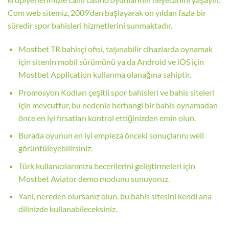
Com web sitemiz, 2009’dan başlayarak on yıldan fazla bir
süredir spor bahisleri hizmetlerini sunmaktadır.
Mostbet TR bahisçi ofisi, taşınabilir cihazlarda oynamak
için sitenin mobil sürümünü ya da Android ve iOS için
Mostbet Application kullanma olanağına sahiptir.
Promosyon Kodları çeşitli spor bahisleri ve bahis siteleri
için mevcuttur, bu nedenle herhangi bir bahis oynamadan
önce en iyi fırsatları kontrol ettiğinizden emin olun.
Burada oyunun en iyi empieza önceki sonuçlarını weil
görüntüleyebilirsiniz.
Türk kullanıcılarımıza becerilerini geliştirmeleri için
Mostbet Aviator demo modunu sunuyoruz.
Yani, nereden olursanız olun, bu bahis sitesini kendi ana
dilinizde kullanabileceksiniz.